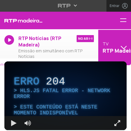
Entrar
RTP Notícias (RTP
NO AR
TV
Madeira)
RTP Madei
Emissão em simultâneo com RTP
Notícias
ERRO
204
HLS.JS FATAL ERROR - NETWORK
ERROR
ESTE CONTEÚDO ESTÁ NESTE
MOMENTO INDISPONÍVEL