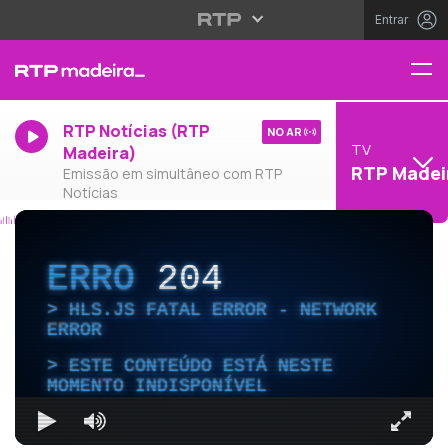
Entrar
RTP Notícias (RTP
NO AR
TV
Madeira)
RTP Madei
Emissão em simultâneo com RTP
Notícias
ERRO
204
HLS.JS FATAL ERROR - NETWORK
ERROR
ESTE CONTEÚDO ESTÁ NESTE
MOMENTO INDISPONÍVEL