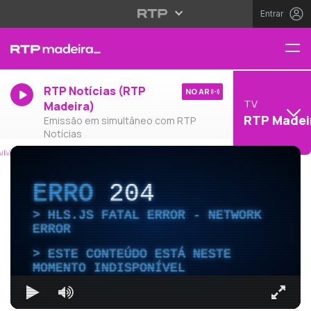
Entrar
RTP Notícias (RTP
NO AR
TV
Madeira)
RTP Madei
Emissão em simultâneo com RTP
Notícias
ERRO
204
HLS.JS FATAL ERROR - NETWORK
ERROR
ESTE CONTEÚDO ESTÁ NESTE
MOMENTO INDISPONÍVEL