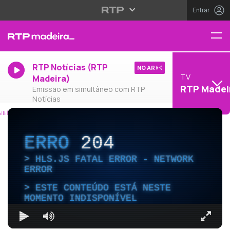
Entrar
RTP Notícias (RTP
NO AR
TV
Madeira)
RTP Madei
Emissão em simultâneo com RTP
Notícias
ERRO
204
HLS.JS FATAL ERROR - NETWORK
ERROR
ESTE CONTEÚDO ESTÁ NESTE
MOMENTO INDISPONÍVEL