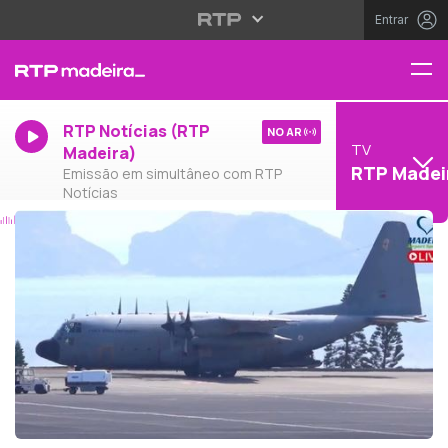
Entrar
RTP Notícias (RTP
NO AR
TV
Madeira)
RTP Madei
Emissão em simultâneo com RTP
Notícias