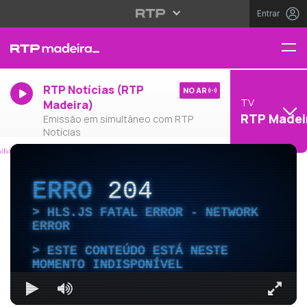
Entrar
RTP Notícias (RTP
NO AR
TV
Madeira)
RTP Madei
Emissão em simultâneo com RTP
Notícias
ERRO
204
HLS.JS FATAL ERROR - NETWORK
ERROR
ESTE CONTEÚDO ESTÁ NESTE
MOMENTO INDISPONÍVEL