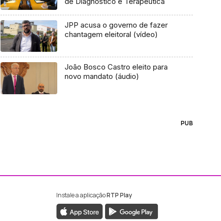
de Diagnóstico e Terapêutica
JPP acusa o governo de fazer
chantagem eleitoral (vídeo)
João Bosco Castro eleito para
novo mandato (áudio)
PUB
Instale a aplicação
RTP Play
ebook da RTP Madeira
nstagram da RTP Madeira