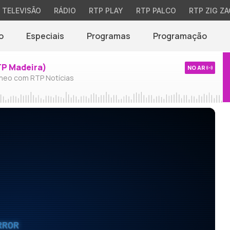
TELEVISÃO
RÁDIO
RTP PLAY
RTP PALCO
RTP ZIG ZA
o
Especiais
Programas
Programação
TP Madeira)
NO AR
neo com RTP Notícias
RROR