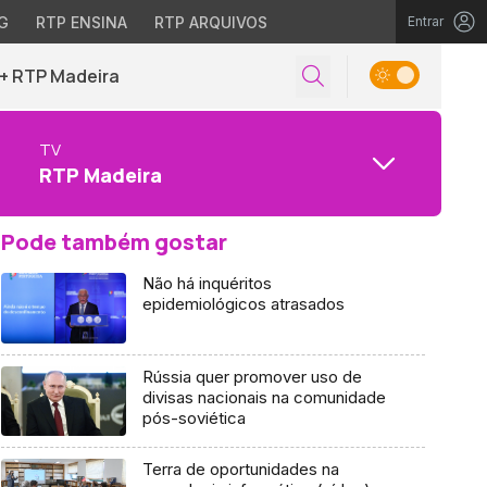
G
RTP ENSINA
RTP ARQUIVOS
Entrar
+ RTP Madeira
TV
RTP Madeira
Pode também gostar
Não há inquéritos
epidemiológicos atrasados
Rússia quer promover uso de
divisas nacionais na comunidade
pós-soviética
Terra de oportunidades na