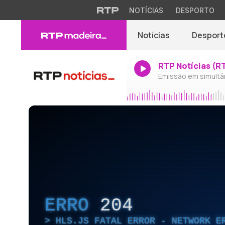
NOTÍCIAS
DESPORTO
Notícias
Desport
RTP Notícias (R
Emissão em simultâ
ERRO
204
HLS.JS FATAL ERROR - NETWORK E