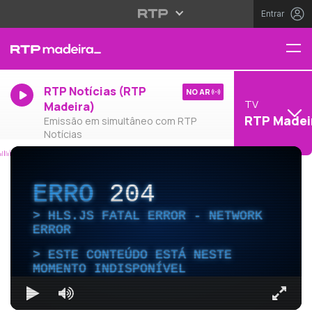
Entrar
RTP Notícias (RTP
NO AR
TV
Madeira)
RTP Madei
Emissão em simultâneo com RTP
Notícias
ERRO
204
HLS.JS FATAL ERROR - NETWORK
ERROR
ESTE CONTEÚDO ESTÁ NESTE
MOMENTO INDISPONÍVEL