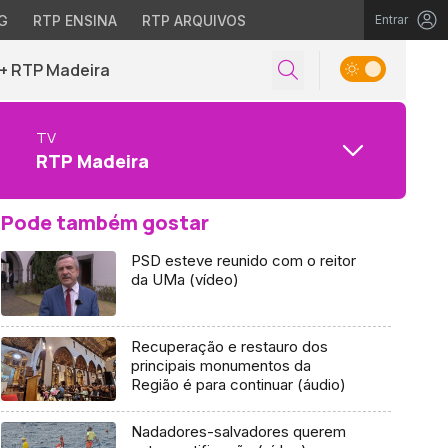
G
RTP ENSINA
RTP ARQUIVOS
Entrar
+ RTP Madeira
TV
RTP Madeira
Pode também gostar
PSD esteve reunido com o reitor
da UMa (vídeo)
Recuperação e restauro dos
principais monumentos da
Região é para continuar (áudio)
Nadadores-salvadores querem