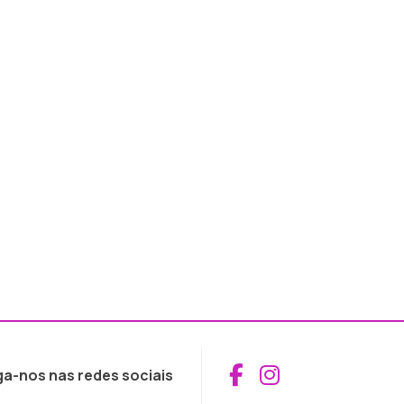
Aceder ao Fac
Aceder ao I
ga-nos nas redes sociais