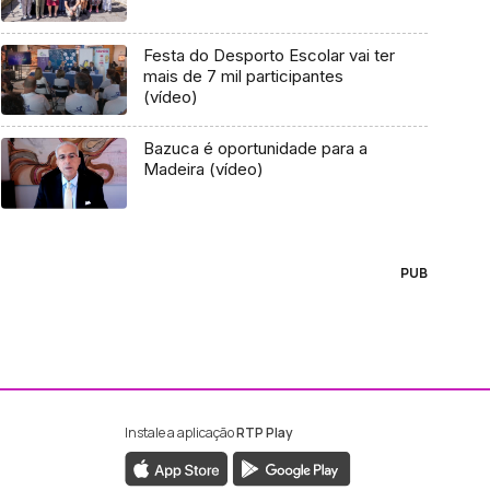
Festa do Desporto Escolar vai ter
mais de 7 mil participantes
(vídeo)
Bazuca é oportunidade para a
Madeira (vídeo)
PUB
Instale a aplicação
RTP Play
ebook da RTP Madeira
nstagram da RTP Madeira