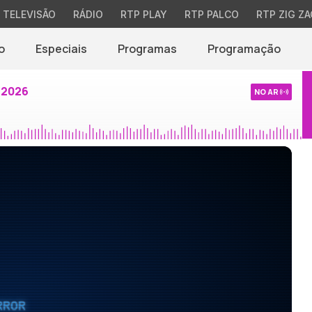
TELEVISÃO
RÁDIO
RTP PLAY
RTP PALCO
RTP ZIG ZA
o
Especiais
Programas
Programação
 2026
NO AR
RROR