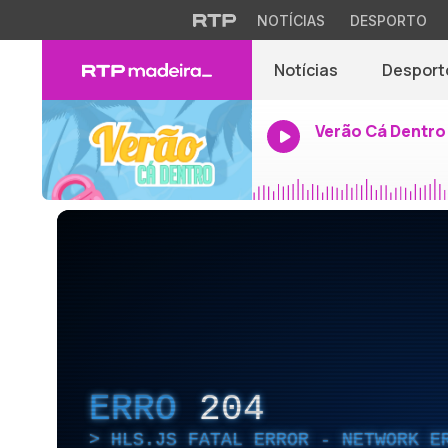
NOTÍCIAS
DESPORTO
Notícias
Desport
Verão Cá Dentro
ERRO
204
HLS.JS FATAL ERROR - NETWORK E