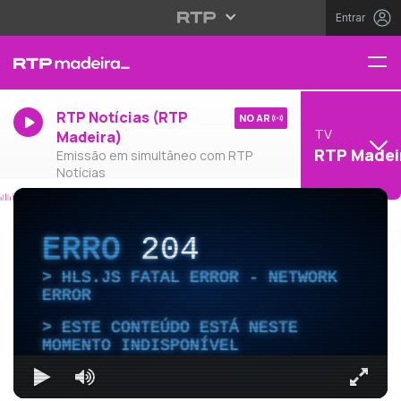
Entrar
RTP Notícias (RTP
NO AR
TV
Madeira)
RTP Madei
Emissão em simultâneo com RTP
Notícias
ERRO
204
HLS.JS FATAL ERROR - NETWORK
ERROR
ESTE CONTEÚDO ESTÁ NESTE
MOMENTO INDISPONÍVEL