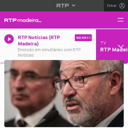
Entrar
RTP Notícias (RTP
NO AR
TV
Madeira)
RTP Madei
Emissão em simultâneo com RTP
Notícias