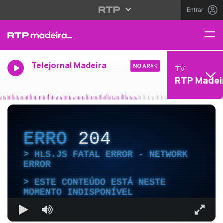
Entrar
Telejornal Madeira
NO AR
TV
RTP Madei
ERRO
204
HLS.JS FATAL ERROR - NETWORK
ERROR
ESTE CONTEÚDO ESTÁ NESTE
MOMENTO INDISPONÍVEL