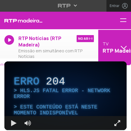
Entrar
RTP Notícias (RTP
NO AR
TV
Madeira)
RTP Madei
Emissão em simultâneo com RTP
Notícias
ERRO
204
HLS.JS FATAL ERROR - NETWORK
ERROR
ESTE CONTEÚDO ESTÁ NESTE
MOMENTO INDISPONÍVEL