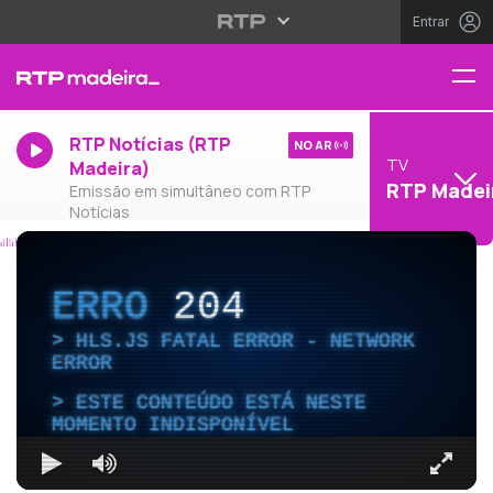
Entrar
RTP Notícias (RTP
NO AR
TV
Madeira)
RTP Madei
Emissão em simultâneo com RTP
Notícias
ERRO
204
HLS.JS FATAL ERROR - NETWORK
ERROR
ESTE CONTEÚDO ESTÁ NESTE
MOMENTO INDISPONÍVEL