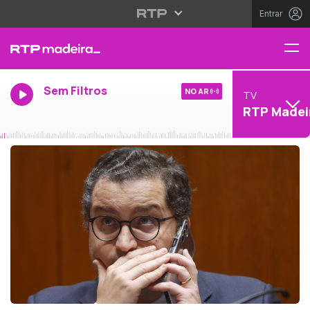
Entrar
Sem Filtros
NO AR
TV
RTP Madei