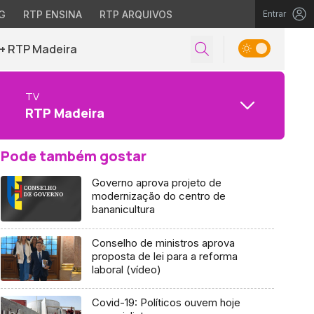
G
RTP ENSINA
RTP ARQUIVOS
Entrar
+ RTP Madeira
TV
RTP Madeira
Pode também gostar
Governo aprova projeto de
modernização do centro de
bananicultura
Conselho de ministros aprova
proposta de lei para a reforma
laboral (vídeo)
Covid-19: Políticos ouvem hoje