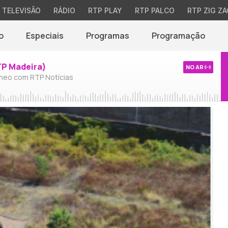
TELEVISÃO
RÁDIO
RTP PLAY
RTP PALCO
RTP ZIG ZA
o
Especiais
Programas
Programação
TP Madeira)
NO AR
neo com RTP Notícias