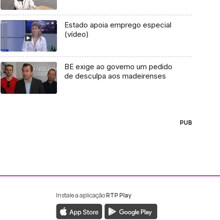
Estado apoia emprego especial
(vídeo)
BE exige ao governo um pedido
de desculpa aos madeirenses
PUB
Instale a aplicação
RTP Play
ebook da RTP Madeira
nstagram da RTP Madeira