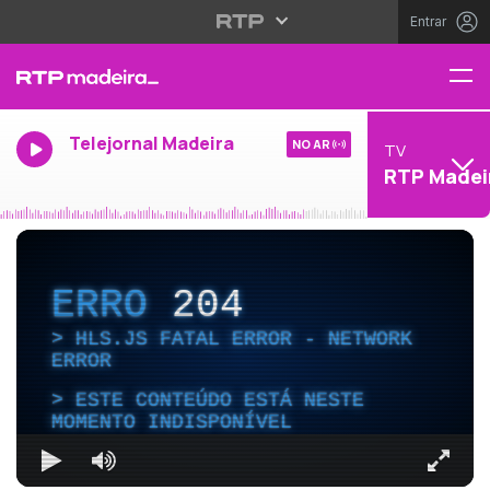
Entrar
Telejornal Madeira
NO AR
TV
RTP Madei
ERRO
204
HLS.JS FATAL ERROR - NETWORK
ERROR
ESTE CONTEÚDO ESTÁ NESTE
MOMENTO INDISPONÍVEL