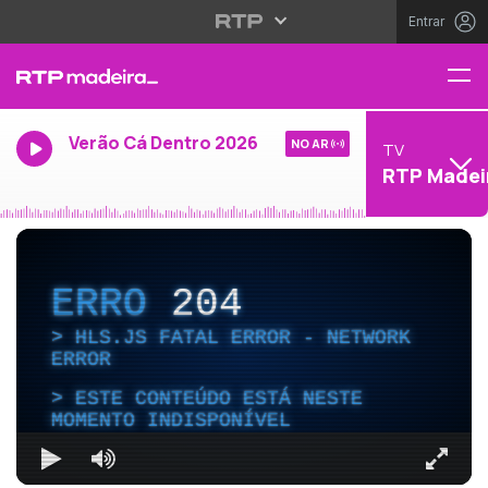
Entrar
Verão Cá Dentro 2026
NO AR
TV
RTP Madei
ERRO
204
HLS.JS FATAL ERROR - NETWORK
ERROR
ESTE CONTEÚDO ESTÁ NESTE
MOMENTO INDISPONÍVEL