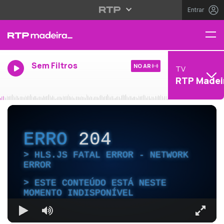
Entrar
Sem Filtros
NO AR
TV
RTP Madei
ERRO
204
HLS.JS FATAL ERROR - NETWORK
ERROR
ESTE CONTEÚDO ESTÁ NESTE
MOMENTO INDISPONÍVEL