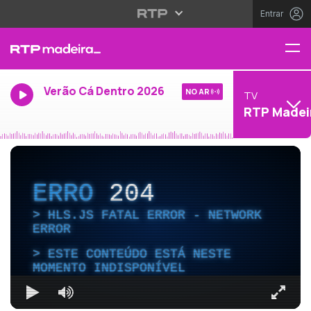
Entrar
Verão Cá Dentro 2026
NO AR
TV
RTP Madei
ERRO
204
HLS.JS FATAL ERROR - NETWORK
ERROR
ESTE CONTEÚDO ESTÁ NESTE
MOMENTO INDISPONÍVEL