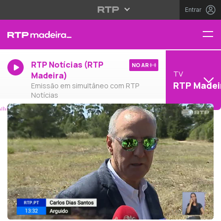
Entrar
RTP Notícias (RTP
NO AR
TV
Madeira)
RTP Madei
Emissão em simultâneo com RTP
Notícias