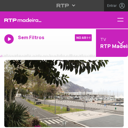
Entrar
Sem Filtros
NO AR
TV
RTP Madei