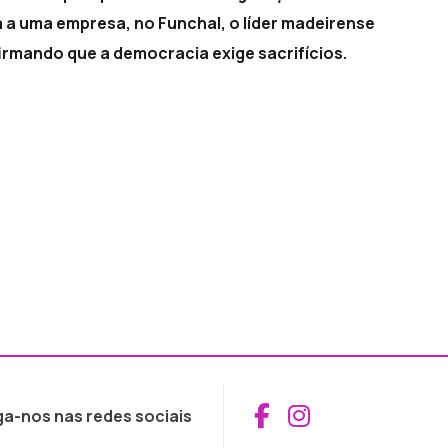
a a uma empresa, no Funchal, o líder madeirense
irmando que a democracia exige sacrifícios.
Aceder ao Fac
Aceder ao I
ga-nos nas redes sociais