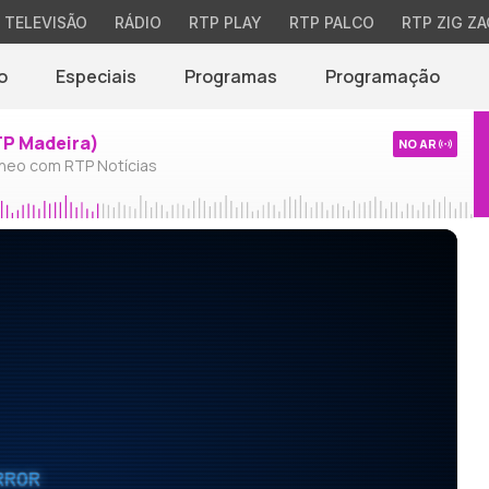
TELEVISÃO
RÁDIO
RTP PLAY
RTP PALCO
RTP ZIG ZA
o
Especiais
Programas
Programação
TP Madeira)
NO AR
neo com RTP Notícias
RROR