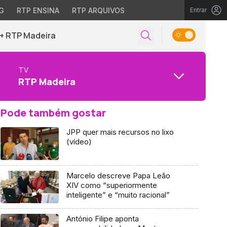
G
RTP ENSINA
RTP ARQUIVOS
Entrar
+ RTP Madeira
TV
RTP Madeira
Pode também gostar
JPP quer mais recursos no lixo
(vídeo)
Marcelo descreve Papa Leão
XIV como “superiormente
inteligente” e “muito racional”
António Filipe aponta