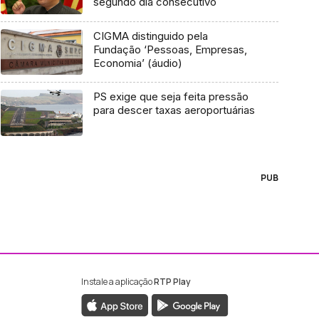
segundo dia consecutivo
CIGMA distinguido pela
Fundação ‘Pessoas, Empresas,
Economia’ (áudio)
PS exige que seja feita pressão
para descer taxas aeroportuárias
PUB
Instale a aplicação
RTP Play
ebook da RTP Madeira
nstagram da RTP Madeira