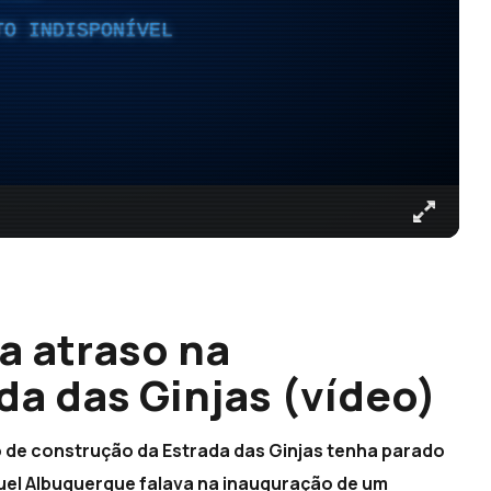
TO INDISPONÍVEL
a atraso na
da das Ginjas (vídeo)
 de construção da Estrada das Ginjas tenha parado
guel Albuquerque falava na inauguração de um