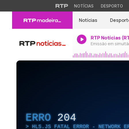
NOTÍCIAS
DESPORTO
Notícias
Desport
RTP Notícias (R
Emissão em simultâ
ERRO
204
HLS.JS FATAL ERROR - NETWORK E