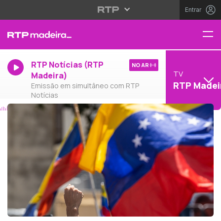
Entrar
RTP Notícias (RTP
NO AR
TV
Madeira)
RTP Madei
Emissão em simultâneo com RTP
Notícias