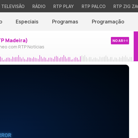
TELEVISÃO
RÁDIO
RTP PLAY
RTP PALCO
RTP ZIG ZA
o
Especiais
Programas
Programação
TP Madeira)
NO AR
neo com RTP Notícias
RROR