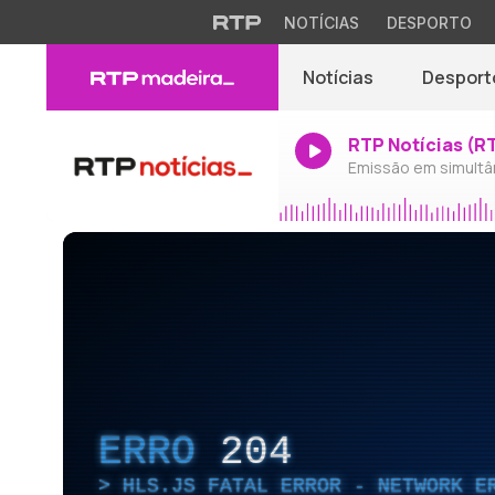
NOTÍCIAS
DESPORTO
Notícias
Desport
RTP Notícias (R
Emissão em simultâ
ERRO
204
HLS.JS FATAL ERROR - NETWORK E