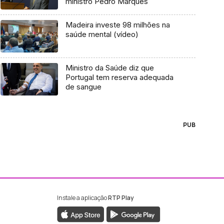
ministro Pedro Marques
Madeira investe 98 milhões na
saúde mental (vídeo)
Ministro da Saúde diz que
Portugal tem reserva adequada
de sangue
PUB
Instale a aplicação
RTP Play
ebook da RTP Madeira
nstagram da RTP Madeira