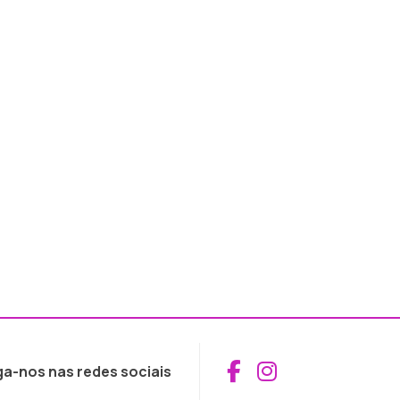
Aceder ao Fac
Aceder ao I
ga-nos nas redes sociais