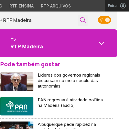
G
RTP ENSINA
RTP ARQUIVOS
Entrar
+ RTP Madeira
TV
RTP Madeira
Pode também gostar
Líderes dos governos regionais
discursam no meio século das
autonomias
PAN regressa à atividade política
na Madeira (áudio)
Albuquerque pede rapidez na