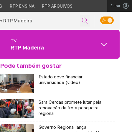
G
RTP ENSINA
RTP ARQUIVOS
Entrar
+ RTP Madeira
TV
RTP Madeira
Pode também gostar
Estado deve financiar
universidade (vídeo)
Sara Cerdas promete lutar pela
renovação da frota pesqueira
regional
Governo Regional lança