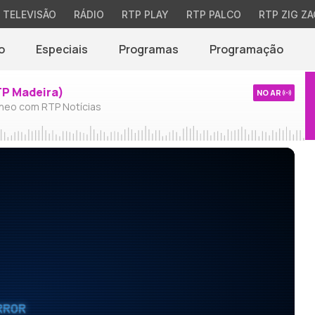
TELEVISÃO
RÁDIO
RTP PLAY
RTP PALCO
RTP ZIG ZA
o
Especiais
Programas
Programação
TP Madeira)
NO AR
neo com RTP Notícias
RROR