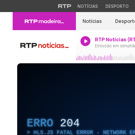
NOTÍCIAS
DESPORTO
Notícias
Desport
RTP Notícias (R
Emissão em simultâ
ERRO
204
HLS.JS FATAL ERROR - NETWORK E