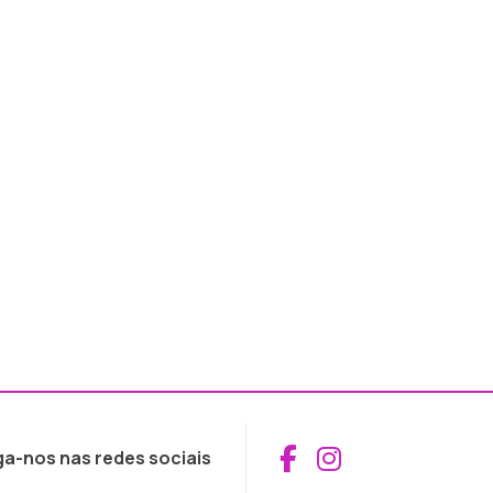
Aceder ao Fac
Aceder ao I
ga-nos nas redes sociais