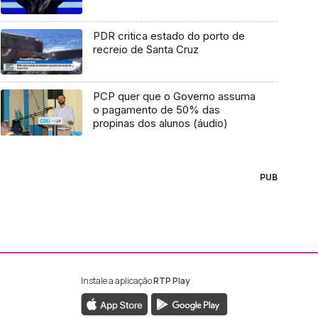
PDR critica estado do porto de
recreio de Santa Cruz
PCP quer que o Governo assuma
o pagamento de 50% das
propinas dos alunos (áudio)
PUB
Instale a aplicação
RTP Play
ebook da RTP Madeira
nstagram da RTP Madeira