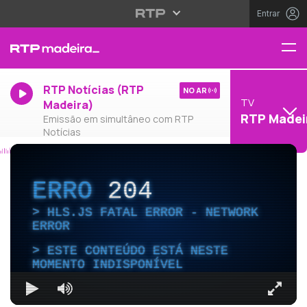
Entrar
RTP Notícias (RTP
NO AR
TV
Madeira)
RTP Madei
Emissão em simultâneo com RTP
Notícias
ERRO
204
HLS.JS FATAL ERROR - NETWORK
ERROR
ESTE CONTEÚDO ESTÁ NESTE
MOMENTO INDISPONÍVEL