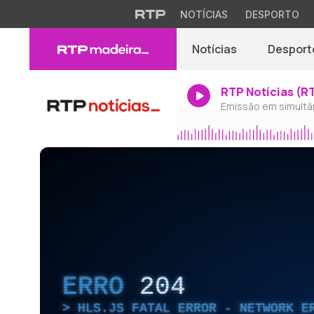
NOTÍCIAS
DESPORTO
Notícias
Desport
RTP Notícias (R
Emissão em simultâ
ERRO
204
HLS.JS FATAL ERROR - NETWORK E