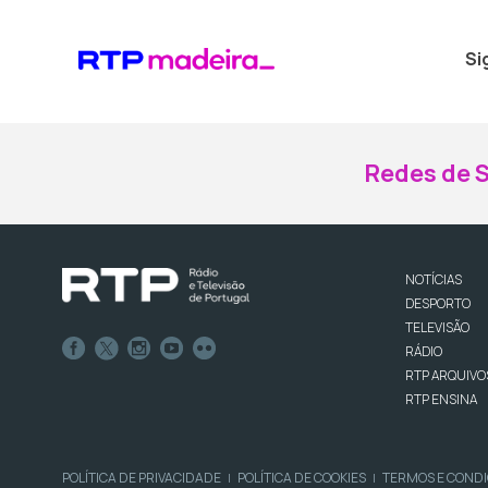
Si
Redes de S
NOTÍCIAS
DESPORTO
TELEVISÃO
RÁDIO
RTP ARQUIVO
RTP ENSINA
POLÍTICA DE PRIVACIDADE
POLÍTICA DE COOKIES
TERMOS E COND
|
|