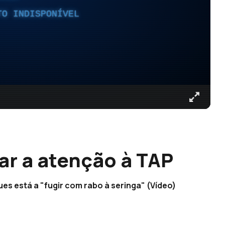
TO INDISPONÍVEL
r a atenção à TAP
s está a "fugir com rabo à seringa" (Vídeo)