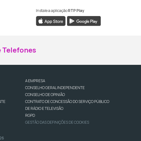
Instale a aplicação
RTP Play
ebook da RTP Madeira
nstagram da RTP Madeira
 Telefones
A EMPRESA
CONSELHO GERAL INDEPENDENTE
CONSELHO DE OPINIÃO
NTE
CONTRATO DE CONCESSÃO DO SERVIÇO PÚBLICO
DE RÁDIO E TELEVISÃO
RGPD
GESTÃO DAS DEFINIÇÕES DE COOKIES
026