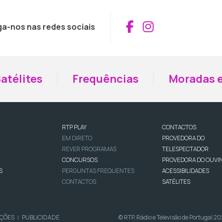
Aceder ao Fac
Aceder ao I
ga-nos nas redes sociais
atélites
Frequências
Moradas e
RTP PLAY
CONTACTOS
EM DIRETO
PROVEDORA DO
REVER PROGRAMAS
TELESPECTADOR
CONCURSOS
PROVEDORA DO OUVI
S
PERGUNTAS FREQUENTES
ACESSIBILIDADES
CONTACTOS
SATÉLITES
IÇÕES
PUBLICIDADE
© RTP, Rádio e Televisão de Portugal 2
|