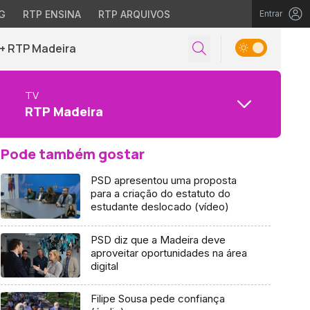
G
RTP ENSINA
RTP ARQUIVOS
Entrar
+ RTP Madeira
TV
RTP Madeira
Pode também gostar
PSD apresentou uma proposta
para a criação do estatuto do
estudante deslocado (vídeo)
PSD diz que a Madeira deve
aproveitar oportunidades na área
digital
Filipe Sousa pede confiança