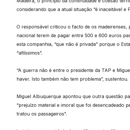
Madeira, o princípio da continuidade e coesão territ
considerando que a atual situação “é inaceitável e 
O responsável criticou o facto de os madeirenses, p
nacional terem de pagar entre 500 e 600 euros pa
esta companhia, “que não é privada” porque o Esta
“altíssimos”.
“A guerra não é entre o presidente da TAP e Migu
haver. Isto também não tem problema”, sustentou.
Miguel Albuquerque apontou que outra questão para
“prejuízo material e imoral que foi desencadeado
tratou os passageiros”.