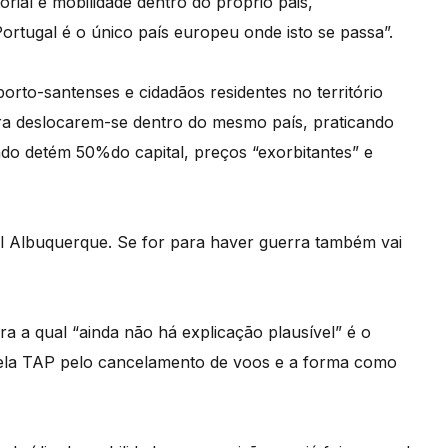
orial e mobilidade dentro do próprio pais,
Portugal é o único país europeu onde isto se passa”.
orto-santenses e cidadãos residentes no território
ra deslocarem-se dentro do mesmo país, praticando
do detém 50%do capital, preços “exorbitantes” e
el Albuquerque. Se for para haver guerra também vai
 a qual “ainda não há explicação plausível” é o
 pela TAP pelo cancelamento de voos e a forma como