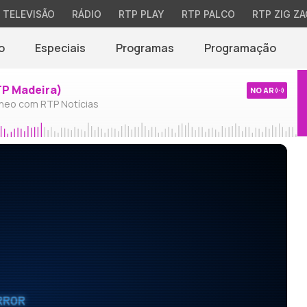
TELEVISÃO
RÁDIO
RTP PLAY
RTP PALCO
RTP ZIG ZA
o
Especiais
Programas
Programação
TP Madeira)
NO AR
neo com RTP Notícias
RROR