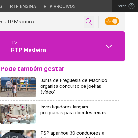
G
RTP ENSINA
RTP ARQUIVOS
Entrar
+ RTP Madeira
TV
RTP Madeira
Pode também gostar
Junta de Freguesia de Machico
organiza concurso de joeiras
(vídeo)
Investigadores lançam
programas para doentes renais
PSP apanhou 30 condutores a