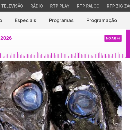
TELEVISÃO
RÁDIO
RTP PLAY
RTP PALCO
RTP ZIG ZA
o
Especiais
Programas
Programação
 2026
NO AR