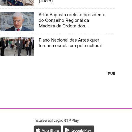
(áudio)
Artur Baptista reeleito presidente
do Conselho Regional da
Madeira da Ordem dos
Advogados (áudio)
Plano Nacional das Artes quer
tornar a escola um polo cultural
PUB
Instale a aplicação
RTP Play
ebook da RTP Madeira
nstagram da RTP Madeira