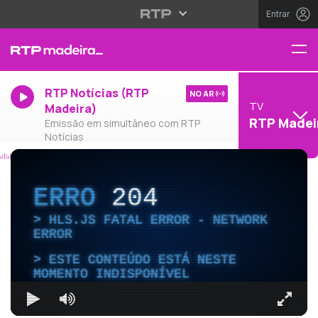
Entrar
RTP Notícias (RTP
NO AR
TV
Madeira)
RTP Madei
Emissão em simultâneo com RTP
Notícias
ERRO
204
HLS.JS FATAL ERROR - NETWORK
ERROR
ESTE CONTEÚDO ESTÁ NESTE
MOMENTO INDISPONÍVEL