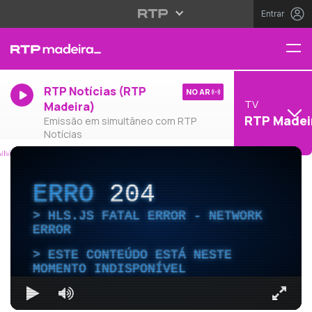
Entrar
RTP Notícias (RTP
NO AR
TV
Madeira)
RTP Madei
Emissão em simultâneo com RTP
Notícias
ERRO
204
HLS.JS FATAL ERROR - NETWORK
ERROR
ESTE CONTEÚDO ESTÁ NESTE
MOMENTO INDISPONÍVEL