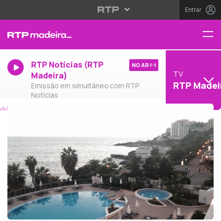
Entrar
RTP Notícias (RTP
NO AR
TV
Madeira)
RTP Madei
Emissão em simultâneo com RTP
Notícias