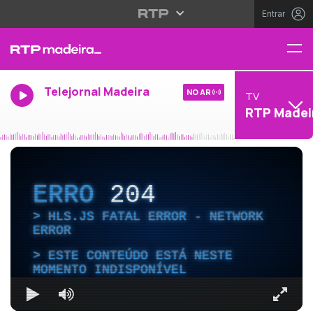
Entrar
Telejornal Madeira
NO AR
TV
RTP Madei
ERRO
204
HLS.JS FATAL ERROR - NETWORK
ERROR
ESTE CONTEÚDO ESTÁ NESTE
MOMENTO INDISPONÍVEL