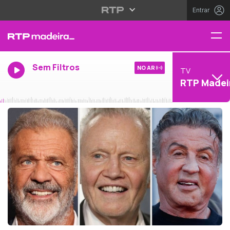
Entrar
Sem Filtros
NO AR
TV
RTP Madei