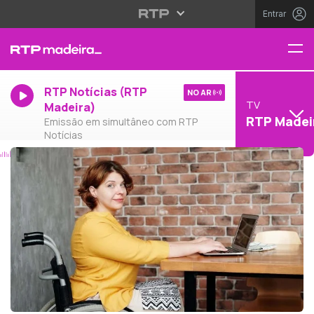
Entrar
RTP Notícias (RTP
NO AR
TV
Madeira)
RTP Madei
Emissão em simultâneo com RTP
Notícias