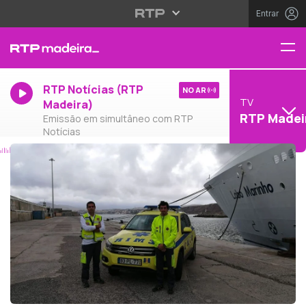
Entrar
RTP Notícias (RTP
NO AR
TV
Madeira)
RTP Madei
Emissão em simultâneo com RTP
Notícias