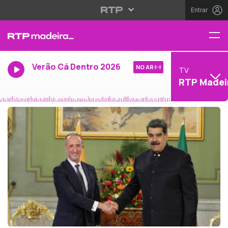
Entrar
Verão Cá Dentro 2026
NO AR
TV
RTP Madei