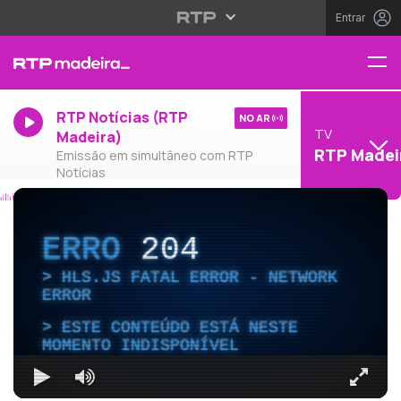
Entrar
RTP Notícias (RTP
NO AR
TV
Madeira)
RTP Madei
Emissão em simultâneo com RTP
Notícias
ERRO
204
HLS.JS FATAL ERROR - NETWORK
ERROR
ESTE CONTEÚDO ESTÁ NESTE
MOMENTO INDISPONÍVEL