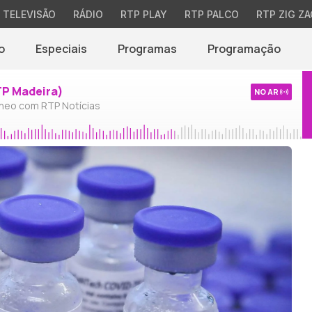
TELEVISÃO
RÁDIO
RTP PLAY
RTP PALCO
RTP ZIG ZA
o
Especiais
Programas
Programação
TP Madeira)
NO AR
neo com RTP Notícias