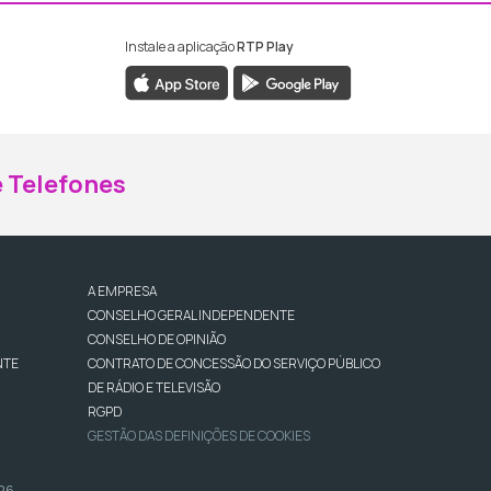
Instale a aplicação
RTP Play
ebook da RTP Madeira
nstagram da RTP Madeira
 Telefones
A EMPRESA
CONSELHO GERAL INDEPENDENTE
CONSELHO DE OPINIÃO
NTE
CONTRATO DE CONCESSÃO DO SERVIÇO PÚBLICO
DE RÁDIO E TELEVISÃO
RGPD
GESTÃO DAS DEFINIÇÕES DE COOKIES
026