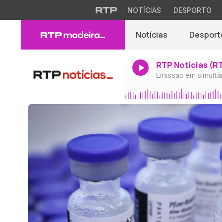
NOTÍCIAS
DESPORTO
Notícias
Desport
RTP Notícias (R
Emissão em simultâ