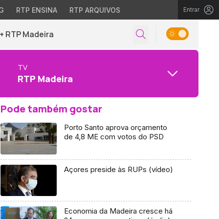
G
RTP ENSINA
RTP ARQUIVOS
Entrar
+ RTP Madeira
TV
RTP Madeira
Pode também gostar
Porto Santo aprova orçamento
de 4,8 ME com votos do PSD
Açores preside às RUPs (vídeo)
Economia da Madeira cresce há