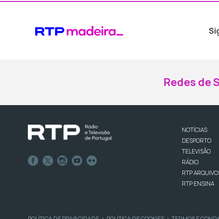
Si
Redes de S
NOTÍCIAS
DESPORTO
TELEVISÃO
RÁDIO
RTP ARQUIVO
RTP ENSINA
POLÍTICA DE PRIVACIDADE
POLÍTICA DE COOKIES
TERMOS E COND
|
|