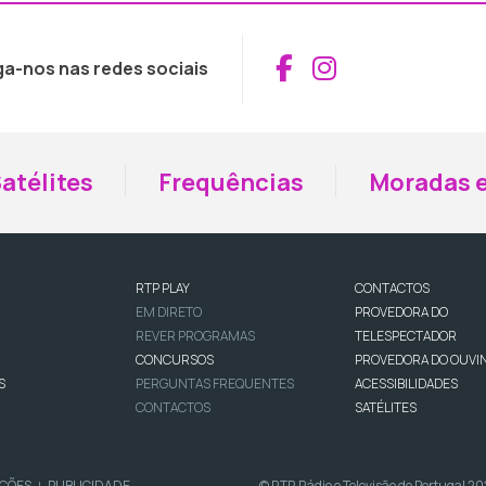
Aceder ao Fac
Aceder ao I
ga-nos nas redes sociais
atélites
Frequências
Moradas e
RTP PLAY
CONTACTOS
EM DIRETO
PROVEDORA DO
REVER PROGRAMAS
TELESPECTADOR
CONCURSOS
PROVEDORA DO OUVI
S
PERGUNTAS FREQUENTES
ACESSIBILIDADES
CONTACTOS
SATÉLITES
IÇÕES
PUBLICIDADE
© RTP, Rádio e Televisão de Portugal 2
|