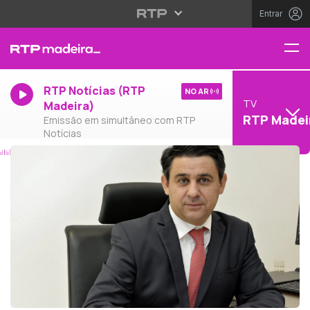
Entrar
RTP Notícias (RTP
NO AR
TV
Madeira)
RTP Madei
Emissão em simultâneo com RTP
Notícias