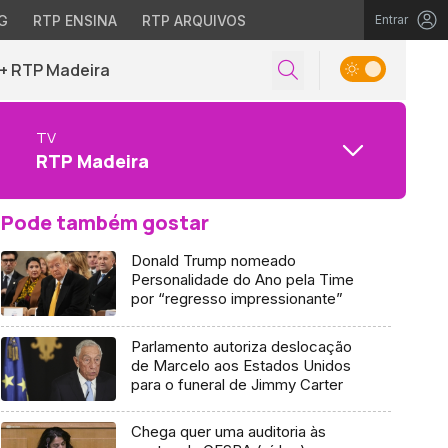
G
RTP ENSINA
RTP ARQUIVOS
Entrar
+ RTP Madeira
TV
RTP Madeira
Pode também gostar
Donald Trump nomeado
Personalidade do Ano pela Time
por “regresso impressionante”
Parlamento autoriza deslocação
de Marcelo aos Estados Unidos
para o funeral de Jimmy Carter
Chega quer uma auditoria às