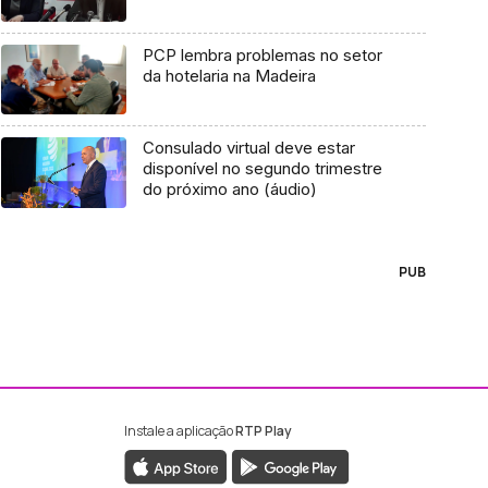
PCP lembra problemas no setor
da hotelaria na Madeira
Consulado virtual deve estar
disponível no segundo trimestre
do próximo ano (áudio)
PUB
Instale a aplicação
RTP Play
ebook da RTP Madeira
nstagram da RTP Madeira