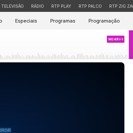
TELEVISÃO
RÁDIO
RTP PLAY
RTP PALCO
RTP ZIG ZA
o
Especiais
Programas
Programação
NO AR
RROR