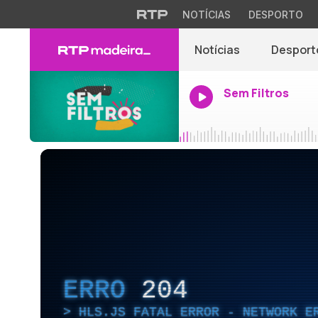
NOTÍCIAS
DESPORTO
Notícias
Desport
Sem Filtros
ERRO
204
HLS.JS FATAL ERROR - NETWORK E