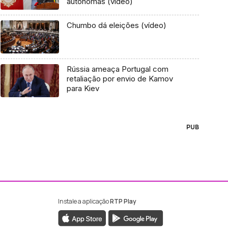
autónomas (vídeo)
Chumbo dá eleições (vídeo)
Rússia ameaça Portugal com
retaliação por envio de Kamov
para Kiev
PUB
Instale a aplicação
RTP Play
ebook da RTP Madeira
nstagram da RTP Madeira