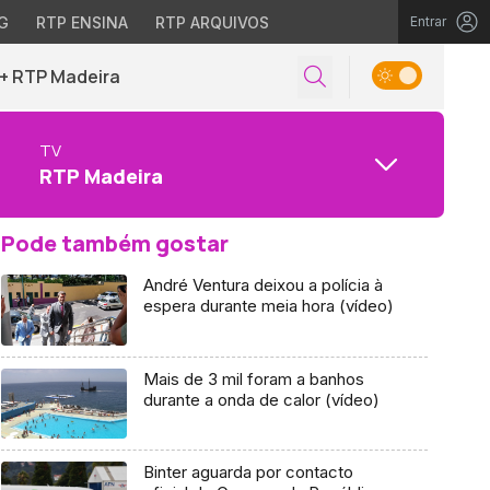
G
RTP ENSINA
RTP ARQUIVOS
Entrar
+ RTP Madeira
TV
RTP Madeira
Pode também gostar
André Ventura deixou a polícia à
espera durante meia hora (vídeo)
Mais de 3 mil foram a banhos
durante a onda de calor (vídeo)
Binter aguarda por contacto