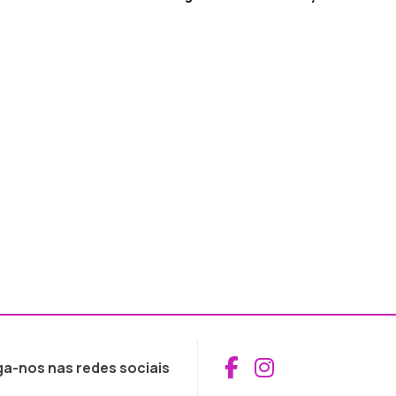
Aceder ao Fac
Aceder ao I
ga-nos nas redes sociais