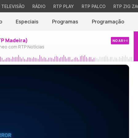
TELEVISÃO
RÁDIO
RTP PLAY
RTP PALCO
RTP ZIG ZA
o
Especiais
Programas
Programação
TP Madeira)
NO AR
neo com RTP Notícias
RROR