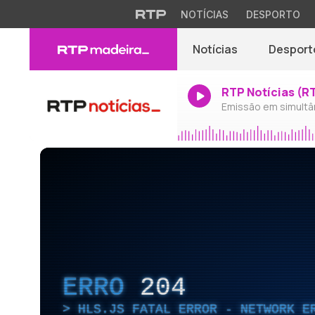
NOTÍCIAS
DESPORTO
Notícias
Desport
RTP Notícias (R
Emissão em simultâ
ERRO
204
HLS.JS FATAL ERROR - NETWORK E