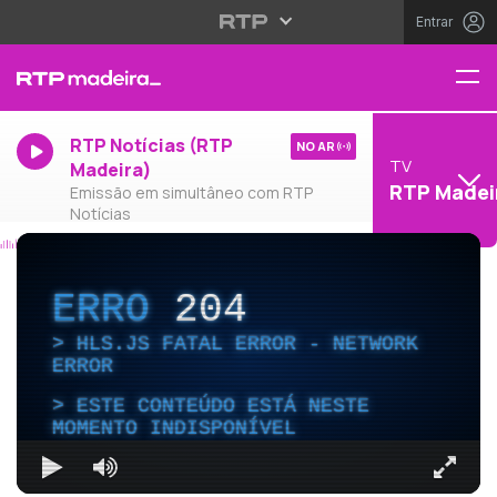
Entrar
RTP Notícias (RTP
NO AR
TV
Madeira)
RTP Madei
Emissão em simultâneo com RTP
Notícias
ERRO
204
HLS.JS FATAL ERROR - NETWORK
ERROR
ESTE CONTEÚDO ESTÁ NESTE
MOMENTO INDISPONÍVEL