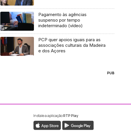
Pagamento às agências
suspenso por tempo
indeterminado (vídeo)
PCP quer apoios iguais para as
associações culturais da Madeira
e dos Açores
PUB
Instale a aplicação
RTP Play
ebook da RTP Madeira
nstagram da RTP Madeira