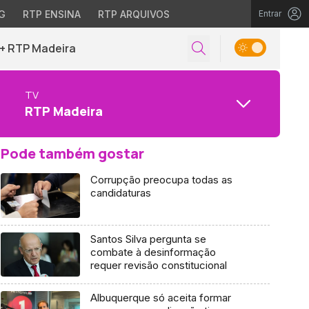
G
RTP ENSINA
RTP ARQUIVOS
Entrar
+ RTP Madeira
TV
RTP Madeira
Pode também gostar
Corrupção preocupa todas as
candidaturas
Santos Silva pergunta se
combate à desinformação
requer revisão constitucional
Albuquerque só aceita formar