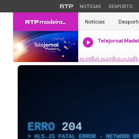
NOTÍCIAS
DESPORTO
Notícias
Desport
Telejornal Made
ERRO
204
HLS.JS FATAL ERROR - NETWORK E