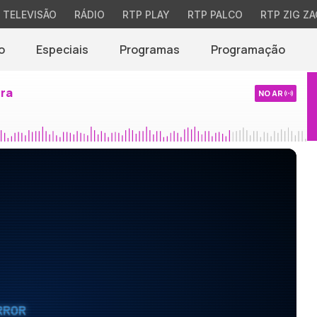
TELEVISÃO
RÁDIO
RTP PLAY
RTP PALCO
RTP ZIG ZA
o
Especiais
Programas
Programação
ira
NO AR
RROR