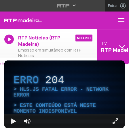
Entrar
RTP Notícias (RTP
NO AR
TV
Madeira)
RTP Madei
Emissão em simultâneo com RTP
Notícias
ERRO
204
HLS.JS FATAL ERROR - NETWORK
ERROR
ESTE CONTEÚDO ESTÁ NESTE
MOMENTO INDISPONÍVEL