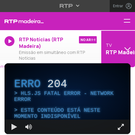
Entrar
RTP Notícias (RTP
NO AR
TV
Madeira)
RTP Madei
Emissão em simultâneo com RTP
Notícias
ERRO
204
HLS.JS FATAL ERROR - NETWORK
ERROR
ESTE CONTEÚDO ESTÁ NESTE
MOMENTO INDISPONÍVEL