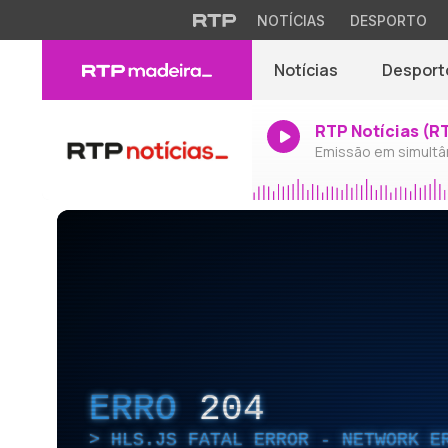
NOTÍCIAS
DESPORTO
Notícias
Desport
RTP Notícias (R
Emissão em simultâ
ERRO
204
HLS.JS FATAL ERROR - NETWORK E