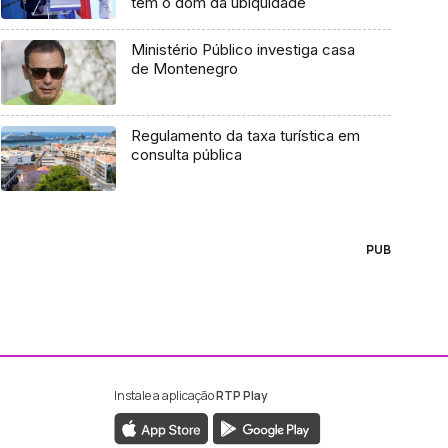
tem o dom da ubiquidade
Ministério Público investiga casa
de Montenegro
Regulamento da taxa turística em
consulta pública
PUB
Instale a aplicação
RTP Play
ebook da RTP Madeira
nstagram da RTP Madeira