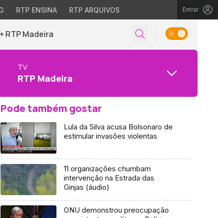
G
RTP ENSINA
RTP ARQUIVOS
Entrar
+ RTP Madeira
TV
RTP Madeira
Pode também gostar
Lula da Silva acusa Bolsonaro de
estimular invasões violentas
11 organizações chumbam
intervenção na Estrada das
Ginjas (áudio)
ONU demonstrou preocupação