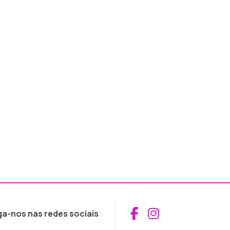
Aceder ao Fac
Aceder ao I
ga-nos nas redes sociais