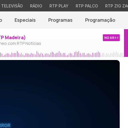
TELEVISÃO
RÁDIO
RTP PLAY
RTP PALCO
RTP ZIG ZA
o
Especiais
Programas
Programação
TP Madeira)
NO AR
neo com RTP Notícias
RROR