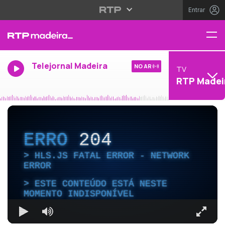
Entrar
Telejornal Madeira
NO AR
TV
RTP Madei
ERRO
204
HLS.JS FATAL ERROR - NETWORK
ERROR
ESTE CONTEÚDO ESTÁ NESTE
MOMENTO INDISPONÍVEL