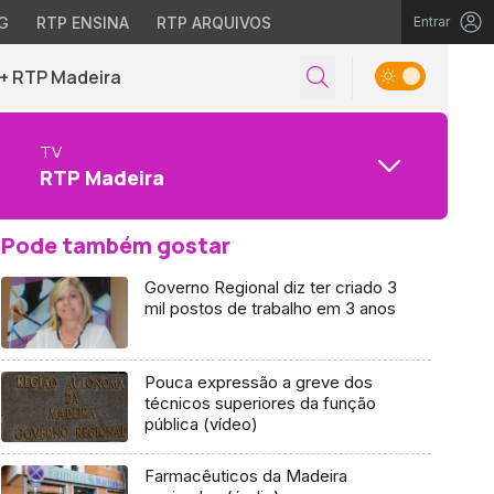
G
RTP ENSINA
RTP ARQUIVOS
Entrar
+ RTP Madeira
TV
RTP Madeira
Pode também gostar
Governo Regional diz ter criado 3
mil postos de trabalho em 3 anos
Pouca expressão a greve dos
técnicos superiores da função
pública (vídeo)
Farmacêuticos da Madeira