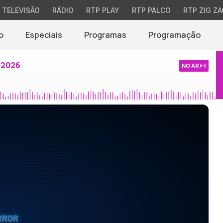
TELEVISÃO
RÁDIO
RTP PLAY
RTP PALCO
RTP ZIG ZA
o
Especiais
Programas
Programação
 2026
NO AR
RROR