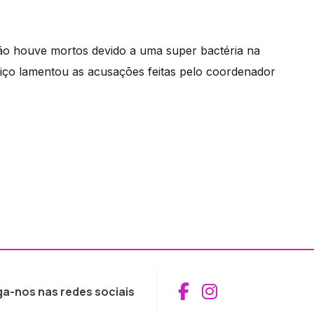
o houve mortos devido a uma super bactéria na
rviço lamentou as acusações feitas pelo coordenador
Aceder ao Fac
Aceder ao I
ga-nos nas redes sociais