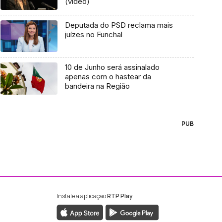
(vídeo)
Deputada do PSD reclama mais
juízes no Funchal
10 de Junho será assinalado
apenas com o hastear da
bandeira na Região
PUB
Instale a aplicação
RTP Play
ebook da RTP Madeira
nstagram da RTP Madeira