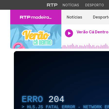
NOTÍCIAS
DESPORTO
Notícias
Desport
Verão Cá Dentro
ERRO
204
HLS.JS FATAL ERROR - NETWORK E