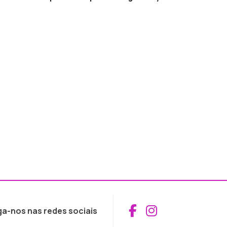
Aceder ao Fac
Aceder ao I
ga-nos nas redes sociais