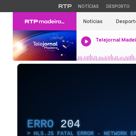
NOTÍCIAS
DESPORTO
Notícias
Desport
Telejornal Made
ERRO
204
HLS.JS FATAL ERROR - NETWORK E