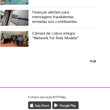
Finanças alertam para
mensagens fraudulentas
enviadas aos contribuintes
Câmara de Lobos integra
“Network For Role Models”
PUB
Instale a aplicação
RTP Play
ebook da RTP Madeira
nstagram da RTP Madeira