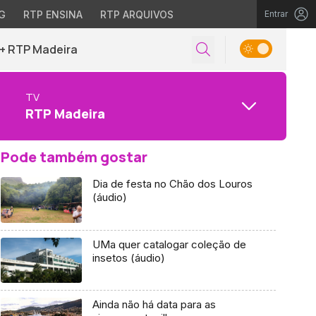
G
RTP ENSINA
RTP ARQUIVOS
Entrar
+ RTP Madeira
TV
RTP Madeira
Pode também gostar
Dia de festa no Chão dos Louros
(áudio)
UMa quer catalogar coleção de
insetos (áudio)
Ainda não há data para as