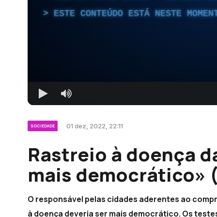
ESTE CONTEÚDO ESTÁ NESTE MOMEN
01 dez, 2022, 22:11
SOCIEDADE
Rastreio à doença d
mais democrático» 
O responsável pelas cidades aderentes ao compro
à doença deveria ser mais democrático. Os test