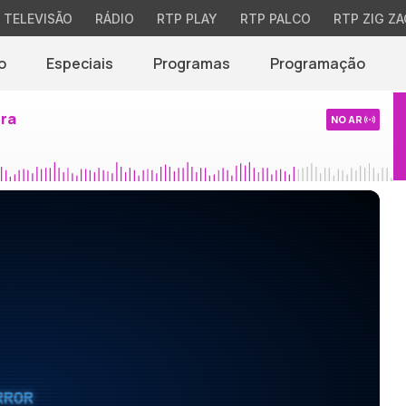
TELEVISÃO
RÁDIO
RTP PLAY
RTP PALCO
RTP ZIG ZA
o
Especiais
Programas
Programação
ira
NO AR
RROR